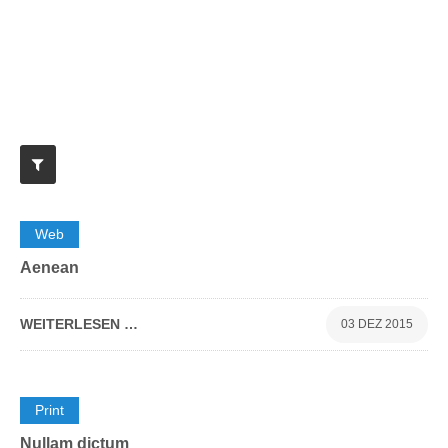
Menu
0
Web
Aenean
WEITERLESEN …
03 DEZ 2015
0
Print
Nullam dictum